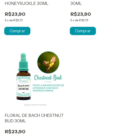
HONEYSUCKLE 30ML
30ML
R$23,90
R$23,90
5
x
de
R$5,73
5
x
de
R$5,73
FLORAL DE BACH CHESTNUT
BUD 30ML
R$23,90