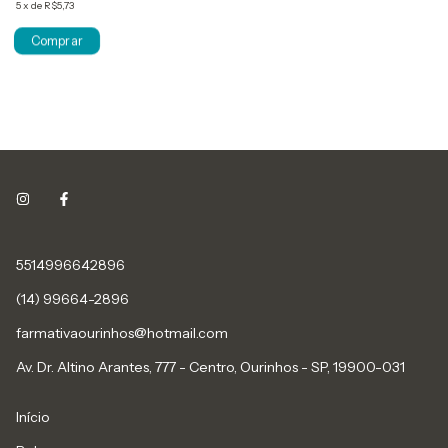
5
x
de
R$5,73
5514996642896
(14) 99664-2896
farmativaourinhos@hotmail.com
Av. Dr. Altino Arantes, 777 - Centro, Ourinhos - SP, 19900-031
Início